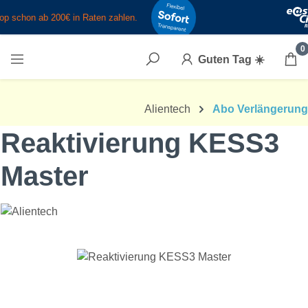
Zum Hauptinhalt springen
0
Guten Tag
☀️
Alientech
Abo Verlängerung
Reaktivierung KESS3
Master
Bildergalerie überspringen