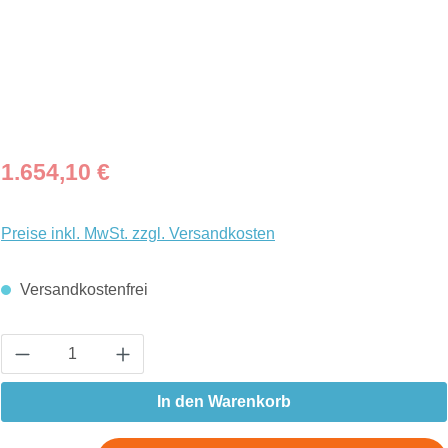
Regulärer Preis:
1.654,10 €
Preise inkl. MwSt. zzgl. Versandkosten
Versandkostenfrei
Produkt Anzahl: Gib den gewünschten Wert ein
In den Warenkorb