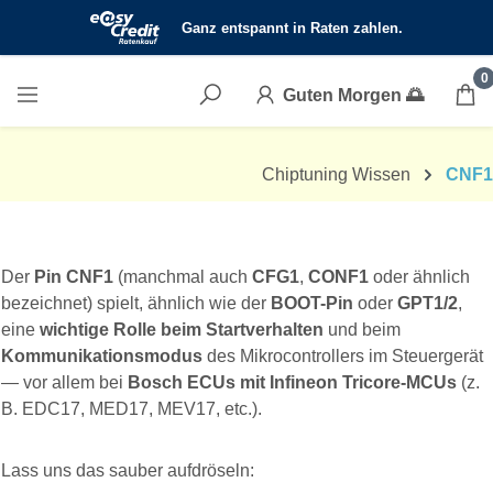
Zum Hauptinhalt springen
0
Guten Morgen
🌅
Chiptuning Wissen
CNF1
Der
Pin CNF1
(manchmal auch
CFG1
,
CONF1
oder ähnlich
bezeichnet) spielt, ähnlich wie der
BOOT-Pin
oder
GPT1/2
,
eine
wichtige Rolle beim Startverhalten
und beim
Kommunikationsmodus
des Mikrocontrollers im Steuergerät
— vor allem bei
Bosch ECUs mit Infineon Tricore-MCUs
(z.
B. EDC17, MED17, MEV17, etc.).
Lass uns das sauber aufdröseln: