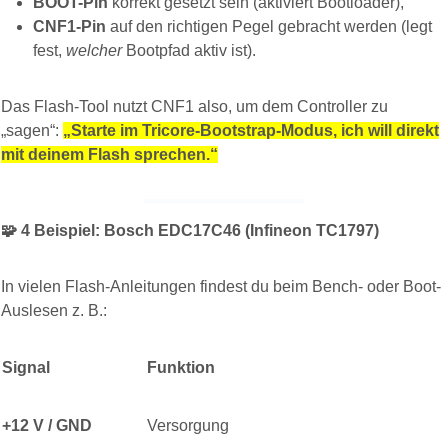
BOOT-Pin
korrekt gesetzt sein (aktiviert Bootloader),
CNF1-Pin
auf den richtigen Pegel gebracht werden (legt
fest,
welcher
Bootpfad aktiv ist).
Das Flash-Tool nutzt CNF1 also, um dem Controller zu
„sagen“:
„Starte im Tricore-Bootstrap-Modus, ich will direkt
mit deinem Flash sprechen.“
🧩
4️
Beispiel: Bosch EDC17C46 (Infineon TC1797)
In vielen Flash-Anleitungen findest du beim Bench- oder Boot-
Auslesen z. B.:
Signal
Funktion
+12 V / GND
Versorgung