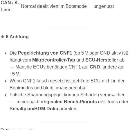
CAN / K-
Normal deaktiviert im Bootmode
ungenutzt
Line
⚠️
6️
Achtung:
Die
Pegelrichtung von CNF1
(ob 5 V oder GND aktiv ist)
hängt vom
Mikrocontroller-Typ
und
ECU-Hersteller
ab.
→ Manche ECUs benötigen CNF1 auf
GND
, andere auf
+5 V
.
Wenn CNF1 falsch gesetzt ist, geht die ECU nicht in den
Bootmodus und bleibt unansprechbar.
Falsche Spannungspegel können Schäden verursachen
— immer nach
originalen Bench-Pinouts
des Tools oder
Schaltplan/BDM-Doku
arbeiten.