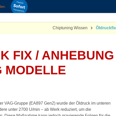
Fileservice
0
Hallo Nachteule
🌙
Chiptuning Wissen
Öldruckfix
K FIX / ANHEBUNG
G MODELLE
 der VAG-Gruppe (EA897 Gen2) wurde der Öldruck im unteren
ere unter 2700 U/min – ab Werk reduziert, um die
en. Diese Maßnahme kann jedoch gravierende Folgen für die