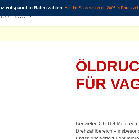
OTE %
Zubehör
OBD Diagnose
Schulungen
ECU / TCU
ÖLDRUC
FÜR VA
Bei vielen 3.0 TDI-Motoren
Drehzahlbereich – insbesond
Emissionswerte zu optimier