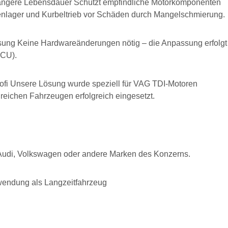
längere Lebensdauer Schützt empfindliche Motorkomponenten
enlager und Kurbeltrieb vor Schäden durch Mangelschmierung.
sung Keine Hardwareänderungen nötig – die Anpassung erfolgt
ECU).
fi Unsere Lösung wurde speziell für VAG TDI-Motoren
hlreichen Fahrzeugen erfolgreich eingesetzt.
b Audi, Volkswagen oder andere Marken des Konzerns.
rwendung als Langzeitfahrzeug