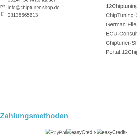
12Chiptunin
info@chiptuner-shop.de
ChipTuning-
08138665613
German-File
ECU-Consult
Chiptuner-S
Portal.12Chi
Zahlungsmethoden