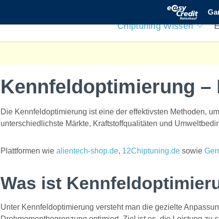
Alientech
% ANGEB
Zum Hauptinhalt springen
Chiptuning Wissen
Kennfeldoptimierung – 
Die Kennfeldoptimierung ist eine der effektivsten Methoden, u
unterschiedlichste Märkte, Kraftstoffqualitäten und Umweltbed
Plattformen wie
alientech-shop.de
,
12Chiptuning.de
sowie
Germ
Was ist Kennfeldoptimier
Unter Kennfeldoptimierung versteht man die gezielte Anpassu
Drehmomentbegrenzung optimiert. Ziel ist es, die Leistung zu s