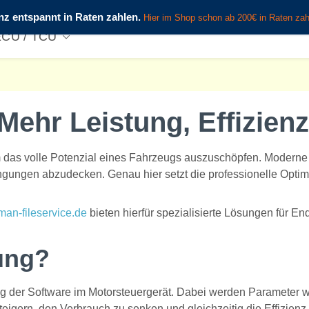
OTE %
Zubehör
OBD Diagnose
Schulungen
ECU / TCU
Mehr Leistung, Effizien
m das volle Potenzial eines Fahrzeugs auszuschöpfen. Moderne 
ingungen abzudecken. Genau hier setzt die professionelle Optim
an-fileservice.de
bieten hierfür spezialisierte Lösungen für E
ung?
ng der Software im Motorsteuergerät. Dabei werden Parameter 
teigern, den Verbrauch zu senken und gleichzeitig die Effizienz