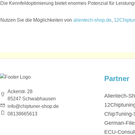
Die Kennfeldoptimierung bietet enormes Potenzial für Leistungss
Nutzen Sie die Möglichkeiten von
alientech-shop.de
,
12Chiptu
Partner
Ackerstr. 28
Alientech-S
85247 Schwabhausen
12Chiptunin
info@chiptuner-shop.de
ChipTuning-
08138665613
German-File
ECU-Consult