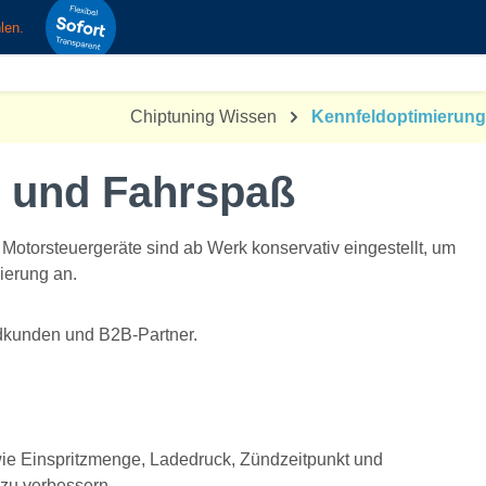
Fileservice
0
Hallo Nachteule
🌙
Chiptuning Wissen
Kennfeldoptimierung
z und Fahrspaß
Motorsteuergeräte sind ab Werk konservativ eingestellt, um
ierung an.
ndkunden und B2B-Partner.
wie Einspritzmenge, Ladedruck, Zündzeitpunkt und
 zu verbessern.