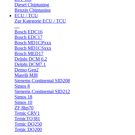
Diesel Chiptuning
Benzin Chiptuning
ECU / TCU
Zur Kategorie ECU / TCU
Bosch EDC16
Bosch EDC17
Bosch MD1CPxxx
Bosch MD1CSxxx
Bosch MED17
Delphi DCM 6.2
Delphi DCM7.1
Denso Gen2
Marelli MJ8
Sienems Continental SID208
Simos 8
Sienems Continental SID212
Simos 18
Simos 10
ZF 8hp70
Temic CRV1
TemicTQ381
Temic DQ250
Temic DQ200