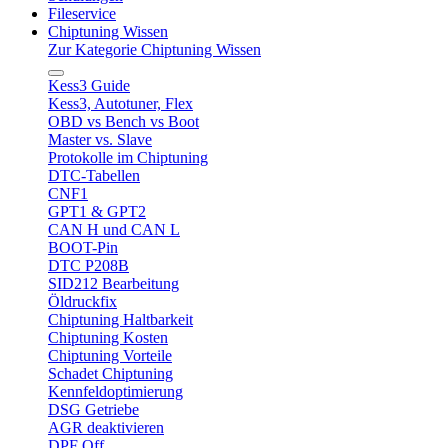
Fileservice
Chiptuning Wissen
Zur Kategorie Chiptuning Wissen
Kess3 Guide
Kess3, Autotuner, Flex
OBD vs Bench vs Boot
Master vs. Slave
Protokolle im Chiptuning
DTC-Tabellen
CNF1
GPT1 & GPT2
CAN H und CAN L
BOOT-Pin
DTC P208B
SID212 Bearbeitung
Öldruckfix
Chiptuning Haltbarkeit
Chiptuning Kosten
Chiptuning Vorteile
Schadet Chiptuning
Kennfeldoptimierung
DSG Getriebe
AGR deaktivieren
DPF Off