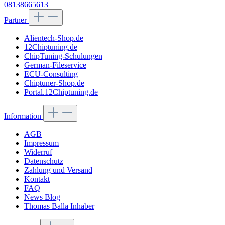
08138665613
Partner
Alientech-Shop.de
12Chiptuning.de
ChipTuning-Schulungen
German-Fileservice
ECU-Consulting
Chiptuner-Shop.de
Portal.12Chiptuning.de
Information
AGB
Impressum
Widerruf
Datenschutz
Zahlung und Versand
Kontakt
FAQ
News Blog
Thomas Balla Inhaber