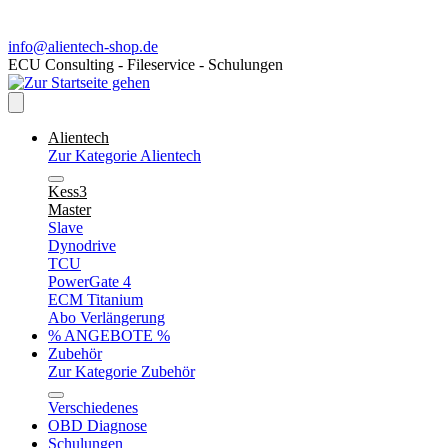
info@alientech-shop.de
ECU Consulting - Fileservice - Schulungen
Alientech
Zur Kategorie Alientech
Kess3
Master
Slave
Dynodrive
TCU
PowerGate 4
ECM Titanium
Abo Verlängerung
% ANGEBOTE %
Zubehör
Zur Kategorie Zubehör
Verschiedenes
OBD Diagnose
Schulungen