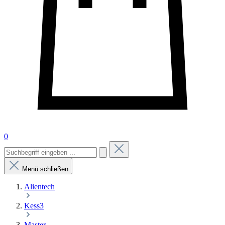
0
Menü schließen
Alientech
Kess3
Master