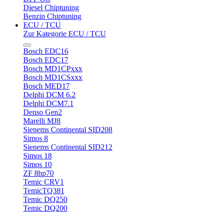
Diesel Chiptuning
Benzin Chiptuning
ECU / TCU
Zur Kategorie ECU / TCU
Bosch EDC16
Bosch EDC17
Bosch MD1CPxxx
Bosch MD1CSxxx
Bosch MED17
Delphi DCM 6.2
Delphi DCM7.1
Denso Gen2
Marelli MJ8
Sienems Continental SID208
Simos 8
Sienems Continental SID212
Simos 18
Simos 10
ZF 8hp70
Temic CRV1
TemicTQ381
Temic DQ250
Temic DQ200