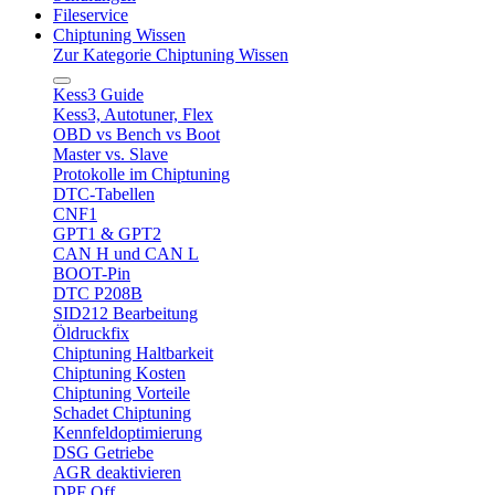
Fileservice
Chiptuning Wissen
Zur Kategorie Chiptuning Wissen
Kess3 Guide
Kess3, Autotuner, Flex
OBD vs Bench vs Boot
Master vs. Slave
Protokolle im Chiptuning
DTC-Tabellen
CNF1
GPT1 & GPT2
CAN H und CAN L
BOOT-Pin
DTC P208B
SID212 Bearbeitung
Öldruckfix
Chiptuning Haltbarkeit
Chiptuning Kosten
Chiptuning Vorteile
Schadet Chiptuning
Kennfeldoptimierung
DSG Getriebe
AGR deaktivieren
DPF Off