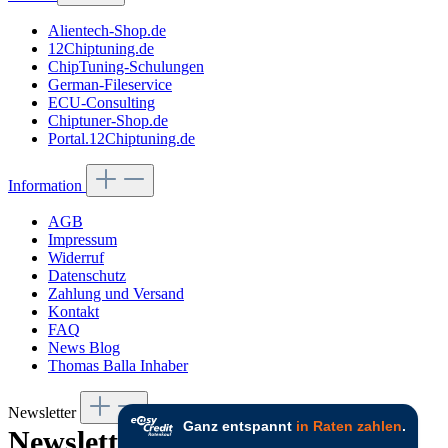
Alientech-Shop.de
12Chiptuning.de
ChipTuning-Schulungen
German-Fileservice
ECU-Consulting
Chiptuner-Shop.de
Portal.12Chiptuning.de
Information
AGB
Impressum
Widerruf
Datenschutz
Zahlung und Versand
Kontakt
FAQ
News Blog
Thomas Balla Inhaber
Newsletter
Newsletter