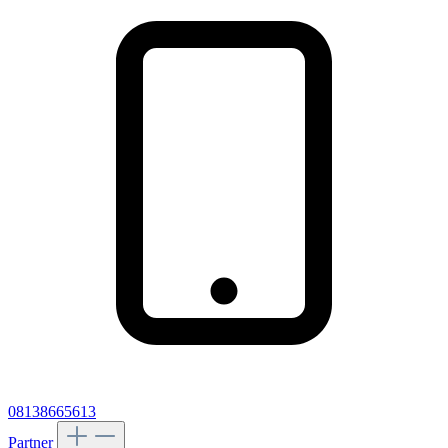
08138665613
Partner