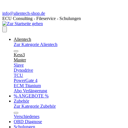
info@alientech-shop.de
ECU Consulting - Fileservice - Schulungen
Alientech
Zur Kategorie Alientech
Kess3
Master
Slave
Dynodrive
TCU
PowerGate 4
ECM Titanium
Abo Verlängerung
% ANGEBOTE %
Zubehör
Zur Kategorie Zubehör
Verschiedenes
OBD Diagnose
Schulungen