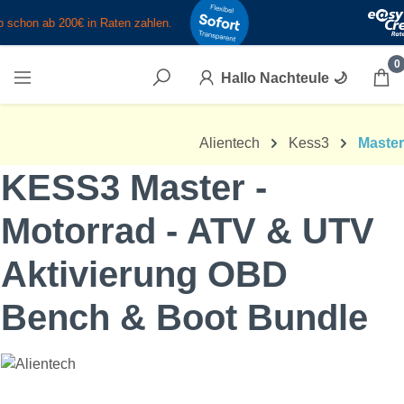
Zum Hauptinhalt springen
0
Hallo Nachteule
🌙
Alientech
Kess3
Master
KESS3 Master -
Motorrad - ATV & UTV
Aktivierung OBD
Bench & Boot Bundle