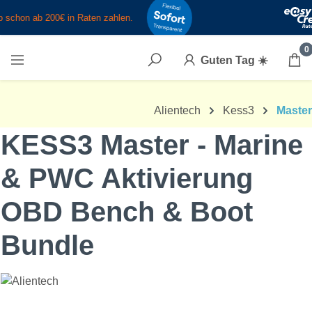
Zum Hauptinhalt springen
0
Guten Tag
☀️
Alientech
Kess3
Master
KESS3 Master - Marine
& PWC Aktivierung
OBD Bench & Boot
Bundle