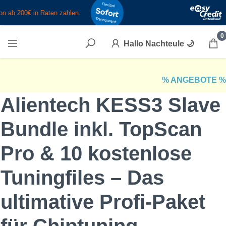
Zum Hauptinhalt springen
0
Hallo Nachteule
🌙
% ANGEBOTE %
Alientech KESS3 Slave
Bundle inkl. TopScan
Pro & 10 kostenlose
Tuningfiles – Das
ultimative Profi-Paket
für Chiptuning