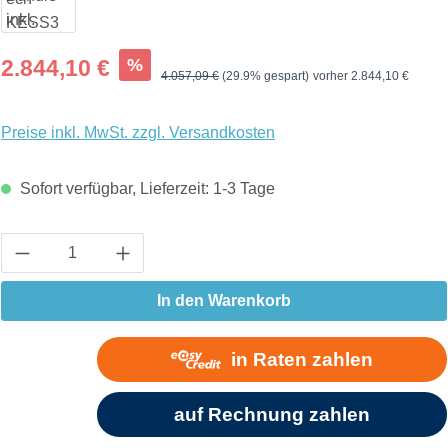
Verkaufspreis:
%
2.844,10 €
Regulärer Preis:
4.057,09 €
(29.9% gespart)
vorher 2.844,10 €
Preise inkl. MwSt. zzgl. Versandkosten
Sofort verfügbar, Lieferzeit: 1-3 Tage
Produkt Anzahl: Gib den gewünschten Wert ein
In den Warenkorb