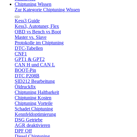
Chiptuning Wissen
Zur Kategorie Chiptuning Wissen
Kess3 Guide
Kess3, Autotuner, Flex
OBD vs Bench vs Boot
Master vs. Slave
Protokolle im Chiptuning
DTC-Tabellen
CNF1
GPT1 & GPT2
CAN H und CAN L
BOOT-Pin
DTC P208B
SID212 Bearbeitung
Öldruckfix
Chiptuning Haltbarkeit
Chiptuning Kosten
Chiptuning Vorteile
Schadet Chiptuning
Kennfeldoptimierung
DSG Getriebe
AGR deaktivieren
DPF Off
Diesel Chiptuning