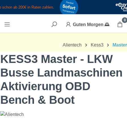
Zum Hauptinhalt springen
0
Guten Morgen
🌅
Alientech
Kess3
Master
KESS3 Master - LKW
Busse Landmaschinen
Aktivierung OBD
Bench & Boot